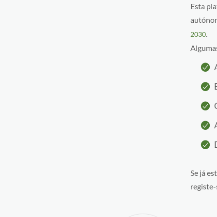
Esta pl
autónom
.
2030
Algumas
Se já e
registe-