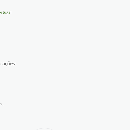
rtugal
erações;
s,