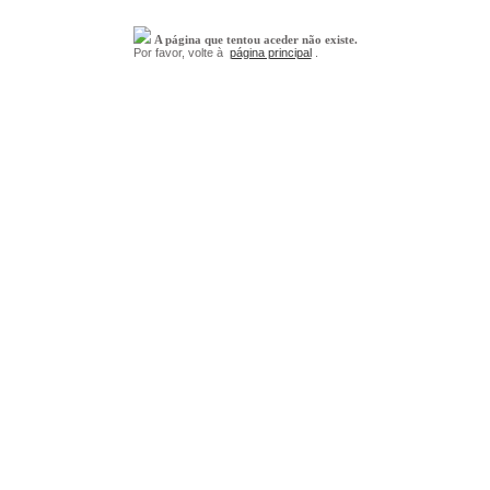
A página que tentou aceder não existe.
Por favor, volte à
página principal
.